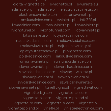
digital-vignette.de
e-vignette.pl
e-winieta.eu
edalnice.org
edalnice.pl
electronicavinieta.com
electroniceviniete.com
estoniawinieta.pl
estonskadalnice.com
ewinieta.pl
info365.pl
litvadalnice.com
litwa-winieta.pl
litwawinieta.pl
livignotunel.pl
livignotunnel.com
lotvawinieta.pl
lotwawinieta.pl
lotysskadalnice.com
madarskadalnice.com
moldavskadalnice.com
moldawiawinieta.pl
najtanszewiniety.pl
oplatyautostradowe.pl
pl-vignette.com
polskadalnice.com
rakouskadalnice.com
rumuniawinieta.pl
rumunskadalnice.com
sloveniawinieta.pl
slovenskadalnice.com
slovinskadalnice.com
slowacja-winieta.pl
slowacjawinieta.pl
sloweniawinieta.pl
svycarskadalnice.com
szwajcariawinieta.pl
słoweniawinieta.pl
tunellivigno.pl
vignette-at.com
vignette-bg.com
vignette-cz.com
vignette-pl.com
vignette-poland.pl
vignette-ro.com
vignette-si.com
vignette.pl
vignettepoland.pl
vinetki.pl
vinietaelectronica.com