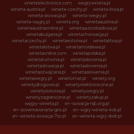
vinieteelectronice.com
wegrywinieta.pl
winieta-austria.pl
winieta-czechy.pl
winieta-litwa.pl
winieta-słowacja.pl
winieta-wegry.pl
winieta-węgry.pl
winieta.org
winietaaustria.pl
winietaaustriaonline.pl
winietaautostradowa.pl
winietabulgaria.pl
winietachorwacja.pl
winietaczechy.pl
winietaestonia.pl
winietalitwa.pl
winietalotwa.pl
winietamoldawia.pl
winietaonline.com
winietapolska.pl
winietarumunia.pl
winietaslovenia.pl
winietaslowacja.pl
winietaslowenia.pl
winietaszwajcaria.pl
winietasłowenia.pl
winietawegry.pl
winietomat.pl
winiety.org
winietydrogowe.pl
winietyelektroniczne.pl
winietyestonia.pl
winietywegry.pl
winietyzagraniczne.pl
winietyzakup.pl
węgry-winieta.pl
xn--sowacja-njb.org.pl
xn--soweniawinieta-gnc.pl
xn--wgry-winieta-4vb.pl
xn--winieta-sowacja-7sc.pl
xn--winieta-wgry-dwb.pl