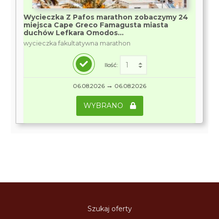
Wycieczka Z Pafos marathon zobaczymy 24
miejsca Cape Greco Famagusta miasta
duchów Lefkara Omodos...
wycieczka fakultatywna marathon
Ilość:
→
06.08.2026
06.08.2026
WYBRANO
Szukaj oferty