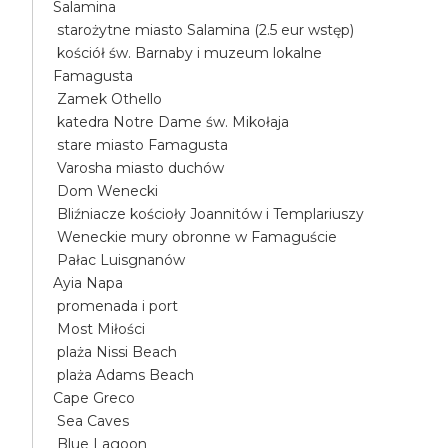
Salamina
starożytne miasto Salamina (2.5 eur wstęp)
kościół św. Barnaby i muzeum lokalne
Famagusta
Zamek Othello
katedra Notre Dame św. Mikołaja
stare miasto Famagusta
Varosha miasto duchów
Dom Wenecki
Bliźniacze kościoły Joannitów i Templariuszy
Weneckie mury obronne w Famaguście
Pałac Luisgnanów
Ayia Napa
promenada i port
Most Miłości
plaża Nissi Beach
plaża Adams Beach
Cape Greco
Sea Caves
Blue Lagoon