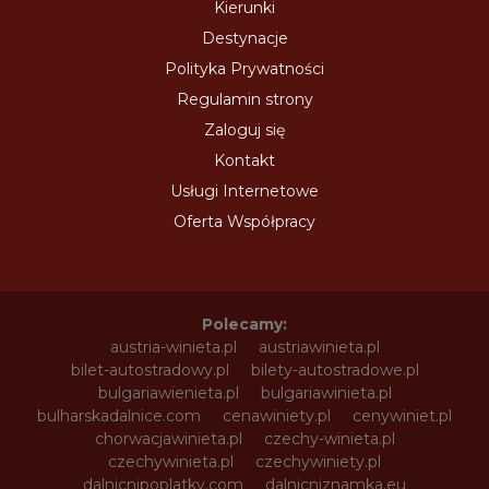
Kierunki
Destynacje
Polityka Prywatności
Regulamin strony
Zaloguj się
Kontakt
Usługi Internetowe
Oferta Współpracy
Polecamy:
austria-winieta.pl
austriawinieta.pl
bilet-autostradowy.pl
bilety-autostradowe.pl
bulgariawienieta.pl
bulgariawinieta.pl
bulharskadalnice.com
cenawiniety.pl
cenywiniet.pl
chorwacjawinieta.pl
czechy-winieta.pl
czechywinieta.pl
czechywiniety.pl
dalnicnipoplatky.com
dalnicniznamka.eu