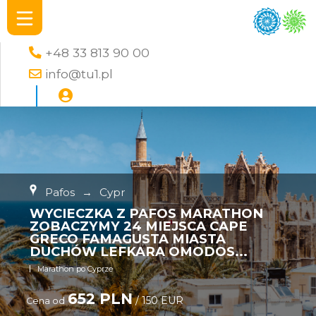
+48 33 813 90 00
info@tu1.pl
Pafos
→
Cypr
WYCIECZKA Z PAFOS MARATHON
ZOBACZYMY 24 MIEJSCA CAPE
GRECO FAMAGUSTA MIASTA
DUCHÓW LEFKARA OMODOS...
Marathon po Cyprze
652 PLN
/ 150 EUR
Cena od