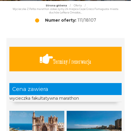
Strona główna
/
Oferta
/
Wycieczka Z Pafos marathon zobaczymy 24 miejsca Cape Greco Famagusta miasta
duchów Lefkara Omodos...
Numer oferty:
111/18107
Terminy / rezerwacja
Cena zawiera
wycieczka fakultatywna marathon