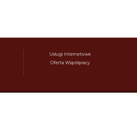
Usługi Internetowe
Oferta Współpracy
awinieta.pl
bulharskadalnice.com
cenawiniety.pl
ky.com
dalnicniznamka.eu
digital-vignette.de
niawinieta.pl
estonskadalnice.com
ewinieta.pl
ieta.pl
lotwawinieta.pl
lotysskadalnice.com
owe.pl
pl-vignette.com
polskadalnice.com