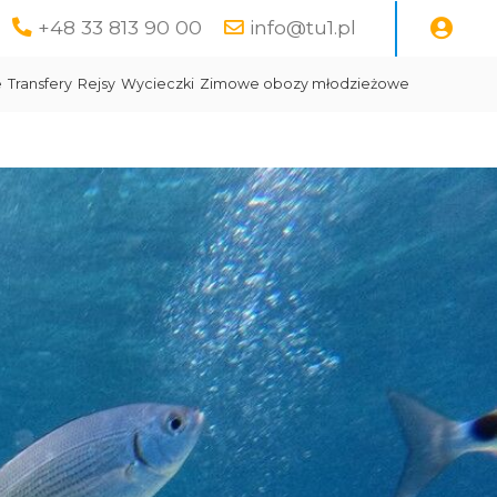
+48 33 813 90 00
info@tu1.pl
e
Transfery
Rejsy
Wycieczki
Zimowe obozy młodzieżowe