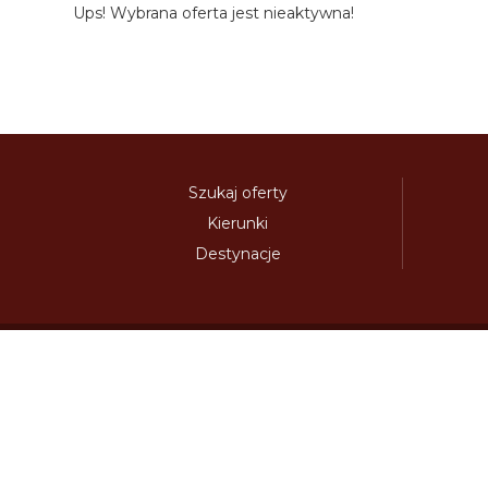
Ups! Wybrana oferta jest nieaktywna!
Szukaj oferty
Kierunki
Destynacje
austria-winieta.pl
austriawinieta.pl
bilet-autostr
cenywiniet.pl
chorwacjawinieta.pl
czechy-wi
e-vignette.pl
e-winieta.eu
edalnice.org
edal
info365.pl
litvadalnice.com
litwa-winieta.pl
madarskadalnice.com
moldavskadalnice.c