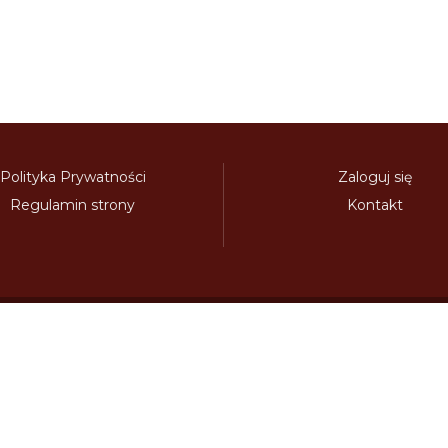
Polityka Prywatności
Zaloguj się
Regulamin strony
Kontakt
Polecamy:
adowy.pl
bilety-autostradowe.pl
bulgariawienieta.pl
bulgari
nieta.pl
czechywinieta.pl
czechywiniety.pl
dalnicnipoplat
nice.pl
electronicavinieta.com
electroniceviniete.com
esto
litwawinieta.pl
livignotunel.pl
livignotunnel.com
lotvawin
om
moldawiawinieta.pl
najtanszewiniety.pl
oplatyautostrad