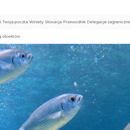
t
Twoja poczta
Winiety
Słowacja
Przewodnik
Delegacje zagraniczn
g obiektów