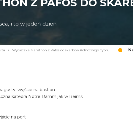
THON Z PAFOS DO SKA
ca, i to w jedeń dzień
N
rta
/
Wycieczka Marathon z Pafos do skarbów Północnego Cypru
gusty, wyjście na bastion
iecczna katedra Notre Damm jak w Reims
ście na port