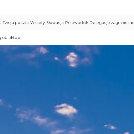
t
Twoja poczta
Winiety
Słowacja
Przewodnik
Delegacje zagraniczn
g obiektów