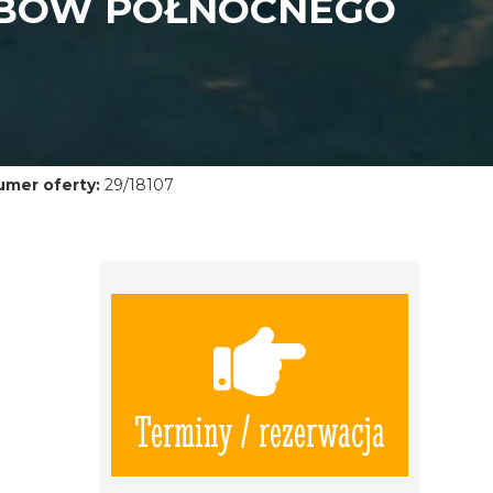
RBÓW PÓŁNOCNEGO
umer oferty:
29/18107
Terminy / rezerwacja