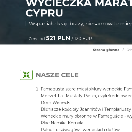
WYCIECZKA MARA
CYPRU
Wspaniałe krajobrazy, niesamowite miejs
521 PLN
/ 120 EUR
Cena od
Strona główna
/
Ofe
NASZE CELE
Famagusta stare miastoMury weneckie Fama
Meczet Lali Mustafy Pasza, czyli średniow
Dom Wenecki
Bliźniacze kościoły Joannitów i Templariuszy
Weneckie mury obronne w Famaguście - wyj
Plac Namika Kemala
Pałac Luisdwugów i weneckich dożów