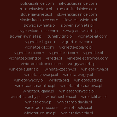
polskadalnice.com
rakouskadalnice.com
rumuniawinieta.pl
rumunskadalnice.com
sloveniawinieta.pl
slovenskadalnice.com
slovinskadalnice.com
slowacja-winieta.pl
slowacjawinieta.pl
sloweniawinieta.pl
svycarskadalnice.com
szwajcariawinieta.pl
słoweniawinieta.pl
tunellivigno.pl
vignette-at.com
vignette-bg.com
vignette-cz.com
vignette-pl.com
vignette-poland.pl
vignette-ro.com
vignette-si.com
vignette.pl
vignettepoland.pl
vinetki.pl
vinietaelectronica.com
vinieteelectronice.com
wegrywinieta.pl
winieta-austria.pl
winieta-czechy.pl
winieta-litwa.pl
winieta-słowacja.pl
winieta-wegry.pl
winieta-węgry.pl
winieta.org
winietaaustria.pl
winietaaustriaonline.pl
winietaautostradowa.pl
winietabulgaria.pl
winietachorwacja.pl
winietaczechy.pl
winietaestonia.pl
winietalitwa.pl
winietalotwa.pl
winietamoldawia.pl
winietaonline.com
winietapolska.pl
winietarumunia.pl
winietaslovenia.pl