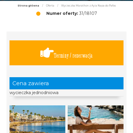
Strona główna
/
Oferta
/
Wycieczka Marathon z Ayia Napa do Pafos
Numer oferty:
31/18107
Terminy / rezerwacja
Cena zawiera
wycieczka jednodniowa