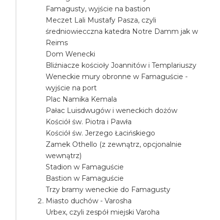
Famagusty, wyjście na bastion
Meczet Lali Mustafy Pasza, czyli
średniowiecczna katedra Notre Damm jak w
Reims
Dom Wenecki
Bliźniacze kościoły Joannitów i Templariuszy
Weneckie mury obronne w Famaguście -
wyjście na port
Plac Namika Kemala
Pałac Luisdwugów i weneckich dożów
Kościół św. Piotra i Pawła
Kościół św. Jerzego Łacińskiego
Zamek Othello (z zewnątrz, opcjonalnie
wewnątrz)
Stadion w Famaguście
Bastion w Famaguście
Trzy bramy weneckie do Famagusty
Miasto duchów - Varosha
Urbex, czyli zespół miejski Varoha