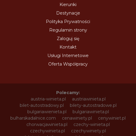
Kierunki
Destynacje
Polityka Prywatności
Regulamin strony
Zaloguj się
Kontakt
Usługi Internetowe
Oferta Współpracy
Polecamy:
austria-winieta.pl
austriawinieta.pl
bilet-autostradowy.pl
bilety-autostradowe.pl
bulgariawienieta.pl
bulgariawinieta.pl
bulharskadalnice.com
cenawiniety.pl
cenywiniet.pl
chorwacjawinieta.pl
czechy-winieta.pl
czechywinieta.pl
czechywiniety.pl