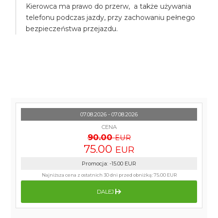
Kierowca ma prawo do przerw, a także używania
telefonu podczas jazdy, przy zachowaniu pełnego
bezpieczeństwa przejazdu.
07.08.2026 - 07.08.2026
CENA
90.00
EUR
75.00
EUR
Promocja
:
-15.00
EUR
Najniższa cena z ostatnich 30 dni przed obniżką:
75.00 EUR
DALEJ