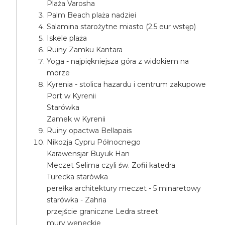
Plaża Varosha
Palm Beach plaża nadziei
Salamina starożytne miasto (2.5 eur wstęp)
Iskele plaża
Ruiny Zamku Kantara
Yoga - najpiękniejsza góra z widokiem na
morze
Kyrenia - stolica hazardu i centrum zakupowe
Port w Kyrenii
Starówka
Zamek w Kyrenii
Ruiny opactwa Bellapais
Nikozja Cypru Północnego
Karawensjar Buyuk Han
Meczet Selima czyli św. Zofii katedra
Turecka starówka
perełka architektury meczet - 5 minaretowy
starówka - Zahria
przejście graniczne Ledra street
mury weneckie