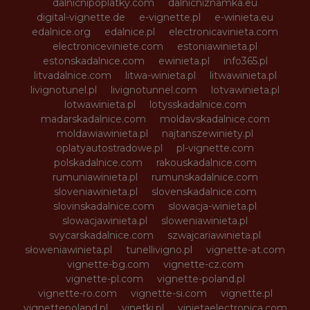
dalnicnipoplatky.com
dalnicniznamka.eu
digital-vignette.de
e-vignette.pl
e-winieta.eu
edalnice.org
edalnice.pl
electronicavinieta.com
electroniceviniete.com
estoniawinieta.pl
estonskadalnice.com
ewinieta.pl
info365.pl
litvadalnice.com
litwa-winieta.pl
litwawinieta.pl
livignotunel.pl
livignotunnel.com
lotvawinieta.pl
lotwawinieta.pl
lotysskadalnice.com
madarskadalnice.com
moldavskadalnice.com
moldawiawinieta.pl
najtanszewiniety.pl
oplatyautostradowe.pl
pl-vignette.com
polskadalnice.com
rakouskadalnice.com
rumuniawinieta.pl
rumunskadalnice.com
sloveniawinieta.pl
slovenskadalnice.com
slovinskadalnice.com
slowacja-winieta.pl
slowacjawinieta.pl
sloweniawinieta.pl
svycarskadalnice.com
szwajcariawinieta.pl
słoweniawinieta.pl
tunellivigno.pl
vignette-at.com
vignette-bg.com
vignette-cz.com
vignette-pl.com
vignette-poland.pl
vignette-ro.com
vignette-si.com
vignette.pl
vignettepoland.pl
vinetki.pl
vinietaelectronica.com