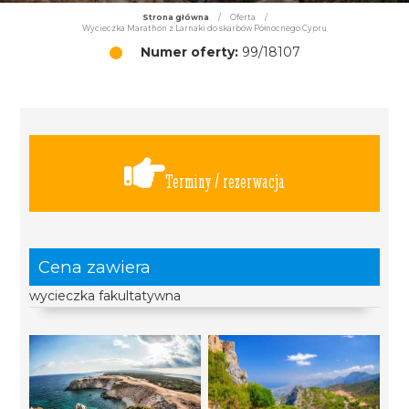
Strona główna
/
Oferta
/
Wycieczka Marathon z Larnaki do skarbów Północnego Cypru
Numer oferty:
99/18107
Terminy / rezerwacja
Cena zawiera
wycieczka fakultatywna