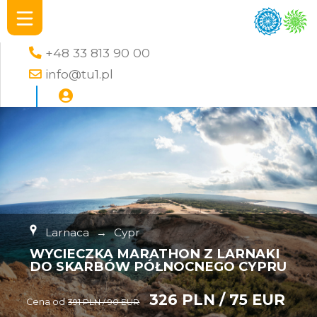
+48 33 813 90 00
info@tu1.pl
Larnaca
→
Cypr
WYCIECZKA MARATHON Z LARNAKI
DO SKARBÓW PÓŁNOCNEGO CYPRU
326 PLN / 75 EUR
Cena od
391 PLN / 90 EUR