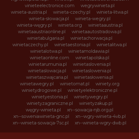
vinieteelectronice.com
wegrywinieta.pl
winieta-austria.pl
winieta-czechy.pl
winieta-litwa.pl
winieta-słowacja.pl
winieta-wegry.pl
winieta-węgry.pl
winieta.org
winietaaustria.pl
winietaaustriaonline.pl
winietaautostradowa.pl
winietabulgaria.pl
winietachorwacja.pl
winietaczechy.pl
winietaestonia.pl
winietalitwa.pl
winietalotwa.pl
winietamoldawia.pl
winietaonline.com
winietapolska.pl
winietarumunia.pl
winietaslovenia.pl
winietaslowacja.pl
winietaslowenia.pl
winietaszwajcaria.pl
winietasłowenia.pl
winietawegry.pl
winietomat.pl
winiety.org
winietydrogowe.pl
winietyelektroniczne.pl
winietyestonia.pl
winietywegry.pl
winietyzagraniczne.pl
winietyzakup.pl
węgry-winieta.pl
xn--sowacja-njb.org.pl
xn--soweniawinieta-gnc.pl
xn--wgry-winieta-4vb.pl
xn--winieta-sowacja-7sc.pl
xn--winieta-wgry-dwb.pl