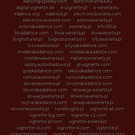
dalnicnipoplatky.com
dalnicniznamka.eu
digital-vignette.de
e-vignette.pl
e-winieta.eu
edalnice.org
edalnice.pl
electronicavinieta.com
electroniceviniete.com
estoniawinieta.pl
estonskadalnice.com
ewinieta.pl
info365.pl
litvadalnice.com
litwa-winieta.pl
litwawinieta.pl
livignotunel.pl
livignotunnel.com
lotvawinieta.pl
lotwawinieta.pl
lotysskadalnice.com
madarskadalnice.com
moldavskadalnice.com
moldawiawinieta.pl
najtanszewiniety.pl
oplatyautostradowe.pl
pl-vignette.com
polskadalnice.com
rakouskadalnice.com
rumuniawinieta.pl
rumunskadalnice.com
sloveniawinieta.pl
slovenskadalnice.com
slovinskadalnice.com
slowacja-winieta.pl
slowacjawinieta.pl
sloweniawinieta.pl
svycarskadalnice.com
szwajcariawinieta.pl
słoweniawinieta.pl
tunellivigno.pl
vignette-at.com
vignette-bg.com
vignette-cz.com
vignette-pl.com
vignette-poland.pl
vignette-ro.com
vignette-si.com
vignette.pl
vignettepoland.pl
vinetki.pl
vinietaelectronica.com