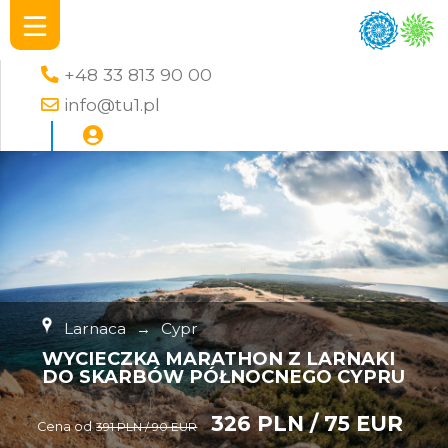
+48 33 813 90 00
info@tu1.pl
Larnaca
→
Cypr
WYCIECZKA MARATHON Z LARNAKI
DO SKARBÓW PÓŁNOCNEGO CYPRU
326 PLN / 75 EUR
Cena od
391 PLN / 90 EUR