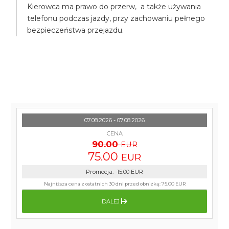
Kierowca ma prawo do przerw, a także używania
telefonu podczas jazdy, przy zachowaniu pełnego
bezpieczeństwa przejazdu.
07.08.2026 - 07.08.2026
CENA
90.00
EUR
75.00
EUR
Promocja
:
-15.00
EUR
Najniższa cena z ostatnich 30 dni przed obniżką:
75.00 EUR
DALEJ