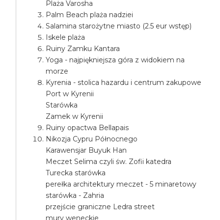
Plaża Varosha
Palm Beach plaża nadziei
Salamina starożytne miasto (2.5 eur wstęp)
Iskele plaża
Ruiny Zamku Kantara
Yoga - najpiękniejsza góra z widokiem na
morze
Kyrenia - stolica hazardu i centrum zakupowe
Port w Kyrenii
Starówka
Zamek w Kyrenii
Ruiny opactwa Bellapais
Nikozja Cypru Północnego
Karawensjar Buyuk Han
Meczet Selima czyli św. Zofii katedra
Turecka starówka
perełka architektury meczet - 5 minaretowy
starówka - Zahria
przejście graniczne Ledra street
mury weneckie