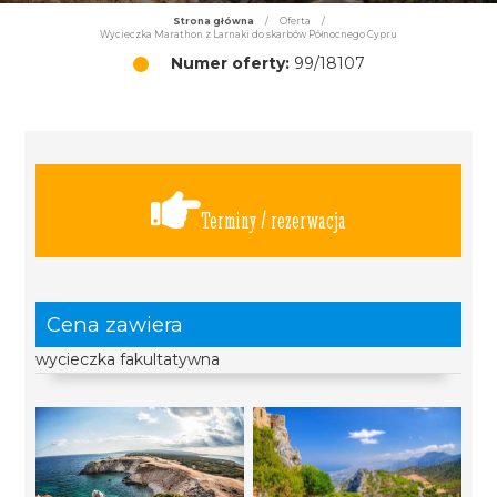
Strona główna
/
Oferta
/
Wycieczka Marathon z Larnaki do skarbów Północnego Cypru
Numer oferty:
99/18107
Terminy / rezerwacja
Cena zawiera
wycieczka fakultatywna