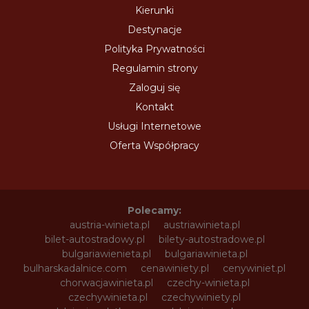
Kierunki
Destynacje
Polityka Prywatności
Regulamin strony
Zaloguj się
Kontakt
Usługi Internetowe
Oferta Współpracy
Polecamy:
austria-winieta.pl
austriawinieta.pl
bilet-autostradowy.pl
bilety-autostradowe.pl
bulgariawienieta.pl
bulgariawinieta.pl
bulharskadalnice.com
cenawiniety.pl
cenywiniet.pl
chorwacjawinieta.pl
czechy-winieta.pl
czechywinieta.pl
czechywiniety.pl