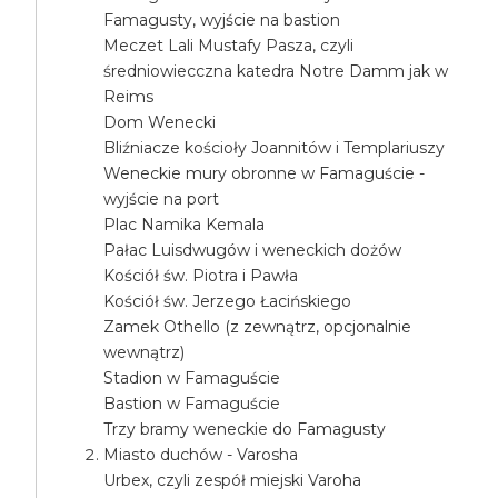
Famagusty, wyjście na bastion
Meczet Lali Mustafy Pasza, czyli
średniowiecczna katedra Notre Damm jak w
Reims
Dom Wenecki
Bliźniacze kościoły Joannitów i Templariuszy
Weneckie mury obronne w Famaguście -
wyjście na port
Plac Namika Kemala
Pałac Luisdwugów i weneckich dożów
Kościół św. Piotra i Pawła
Kościół św. Jerzego Łacińskiego
Zamek Othello (z zewnątrz, opcjonalnie
wewnątrz)
Stadion w Famaguście
Bastion w Famaguście
Trzy bramy weneckie do Famagusty
Miasto duchów - Varosha
Urbex, czyli zespół miejski Varoha