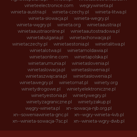
vinieteelectronice.com
wegrywinieta.pl
winieta-austria.pl
winieta-czechy.pl
winieta-litwa.pl
winieta-słowacja.pl
winieta-wegry.pl
winieta-węgry.pl
winieta.org
winietaaustria.pl
winietaaustriaonline.pl
winietaautostradowa.pl
winietabulgaria.pl
winietachorwacja.pl
winietaczechy.pl
winietaestonia.pl
winietalitwa.pl
winietalotwa.pl
winietamoldawia.pl
winietaonline.com
winietapolska.pl
winietarumunia.pl
winietaslovenia.pl
winietaslowacja.pl
winietaslowenia.pl
winietaszwajcaria.pl
winietasłowenia.pl
winietawegry.pl
winietomat.pl
winiety.org
winietydrogowe.pl
winietyelektroniczne.pl
winietyestonia.pl
winietywegry.pl
winietyzagraniczne.pl
winietyzakup.pl
węgry-winieta.pl
xn--sowacja-njb.org.pl
xn--soweniawinieta-gnc.pl
xn--wgry-winieta-4vb.pl
xn--winieta-sowacja-7sc.pl
xn--winieta-wgry-dwb.pl